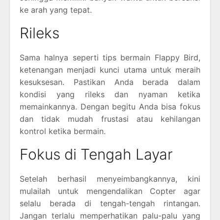
ke arah yang tepat.
Rileks
Sama halnya seperti tips bermain Flappy Bird,
ketenangan menjadi kunci utama untuk meraih
kesuksesan. Pastikan Anda berada dalam
kondisi yang rileks dan nyaman ketika
memainkannya. Dengan begitu Anda bisa fokus
dan tidak mudah frustasi atau kehilangan
kontrol ketika bermain.
Fokus di Tengah Layar
Setelah berhasil menyeimbangkannya, kini
mulailah untuk mengendalikan Copter agar
selalu berada di tengah-tengah rintangan.
Jangan terlalu memperhatikan palu-palu yang