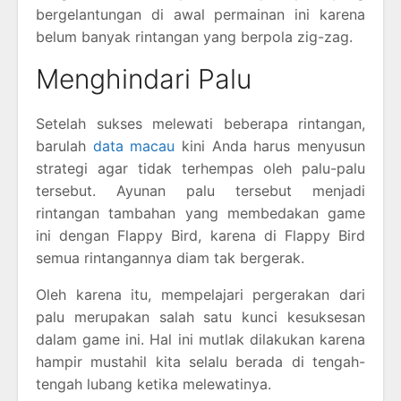
bergelantungan di awal permainan ini karena
belum banyak rintangan yang berpola zig-zag.
Menghindari Palu
Setelah sukses melewati beberapa rintangan,
barulah
data macau
kini Anda harus menyusun
strategi agar tidak terhempas oleh palu-palu
tersebut. Ayunan palu tersebut menjadi
rintangan tambahan yang membedakan game
ini dengan Flappy Bird, karena di Flappy Bird
semua rintangannya diam tak bergerak.
Oleh karena itu, mempelajari pergerakan dari
palu merupakan salah satu kunci kesuksesan
dalam game ini. Hal ini mutlak dilakukan karena
hampir mustahil kita selalu berada di tengah-
tengah lubang ketika melewatinya.