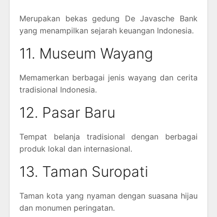
Merupakan bekas gedung De Javasche Bank
yang menampilkan sejarah keuangan Indonesia.
11. Museum Wayang
Memamerkan berbagai jenis wayang dan cerita
tradisional Indonesia.
12. Pasar Baru
Tempat belanja tradisional dengan berbagai
produk lokal dan internasional.
13. Taman Suropati
Taman kota yang nyaman dengan suasana hijau
dan monumen peringatan.