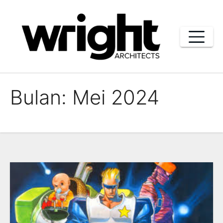
Skip
to
content
Bulan:
Mei 2024