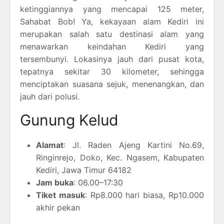
ketinggiannya yang mencapai 125 meter,
Sahabat Bob! Ya, kekayaan alam Kediri ini
merupakan salah satu destinasi alam yang
menawarkan keindahan Kediri yang
tersembunyi. Lokasinya jauh dari pusat kota,
tepatnya sekitar 30 kilometer, sehingga
menciptakan suasana sejuk, menenangkan, dan
jauh dari polusi.
Gunung Kelud
Alamat
: Jl. Raden Ajeng Kartini No.69,
Ringinrejo, Doko, Kec. Ngasem, Kabupaten
Kediri, Jawa Timur 64182
Jam buka
: 06.00–17:30
Tiket masuk
: Rp8.000 hari biasa, Rp10.000
akhir pekan