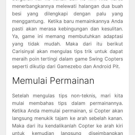
menerbangkannya melewati halangan dua buah
besi yang dilengkapi dengan palu yang
menggantung. Ketika baru memainkannya Anda
pasti akan merasa kebingungan dan kesulitan.
Ya, game ini memang membutuhkan adaptasi
yang tidak mudah. Maka dari itu berikut
Carisinyal akan mengulas tips trik untuk dapat
meraih poin tertingi dalam game Swing Copters
seperti dikutip dari Gamezebo dan Android Pit.
Memulai Permainan
Setelah mengulas tips non-teknis, mari kita
mulai membahas tips dalam permainannya.
Ketika Anda memulai permainan, si Copter akan
langsung menukik tajam ke arah sebelah kanan.
Maka dari itu kendalikanlah Copter ke arah kiri
untuk kemudian langsung diseimbangkan