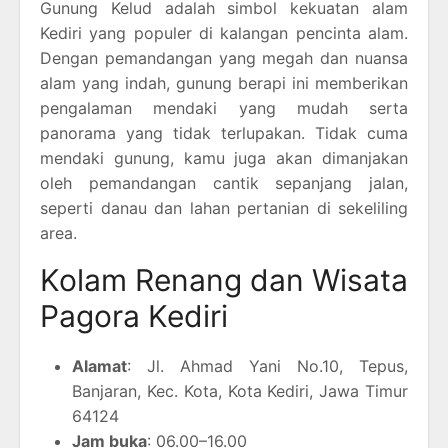
Gunung Kelud adalah simbol kekuatan alam
Kediri yang populer di kalangan pencinta alam.
Dengan pemandangan yang megah dan nuansa
alam yang indah, gunung berapi ini memberikan
pengalaman mendaki yang mudah serta
panorama yang tidak terlupakan. Tidak cuma
mendaki gunung, kamu juga akan dimanjakan
oleh pemandangan cantik sepanjang jalan,
seperti danau dan lahan pertanian di sekeliling
area.
Kolam Renang dan Wisata
Pagora Kediri
Alamat
: Jl. Ahmad Yani No.10, Tepus,
Banjaran, Kec. Kota, Kota Kediri, Jawa Timur
64124
Jam buka
: 06.00–16.00