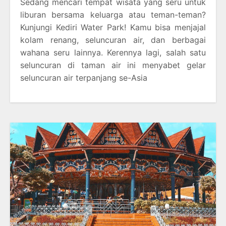
Sedang mencari tempat wisata yang seru untuk
liburan bersama keluarga atau teman-teman?
Kunjungi Kediri Water Park! Kamu bisa menjajal
kolam renang, seluncuran air, dan berbagai
wahana seru lainnya. Kerennya lagi, salah satu
seluncuran di taman air ini menyabet gelar
seluncuran air terpanjang se-Asia