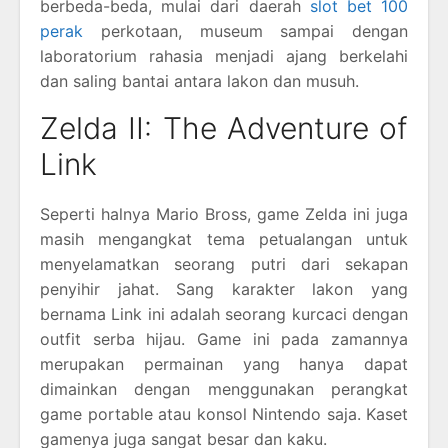
berbeda-beda, mulai dari daerah
slot bet 100
perak
perkotaan, museum sampai dengan
laboratorium rahasia menjadi ajang berkelahi
dan saling bantai antara lakon dan musuh.
Zelda II: The Adventure of
Link
Seperti halnya Mario Bross, game Zelda ini juga
masih mengangkat tema petualangan untuk
menyelamatkan seorang putri dari sekapan
penyihir jahat. Sang karakter lakon yang
bernama Link ini adalah seorang kurcaci dengan
outfit serba hijau. Game ini pada zamannya
merupakan permainan yang hanya dapat
dimainkan dengan menggunakan perangkat
game portable atau konsol Nintendo saja. Kaset
gamenya juga sangat besar dan kaku.