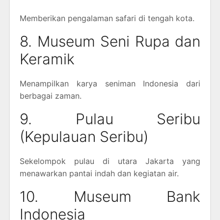
Memberikan pengalaman safari di tengah kota.
8. Museum Seni Rupa dan
Keramik
Menampilkan karya seniman Indonesia dari
berbagai zaman.
9. Pulau Seribu
(Kepulauan Seribu)
Sekelompok pulau di utara Jakarta yang
menawarkan pantai indah dan kegiatan air.
10. Museum Bank
Indonesia