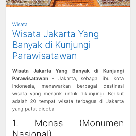
Wisata
Wisata Jakarta Yang
Banyak di Kunjungi
Parawisatawan
Wisata Jakarta Yang Banyak di Kunjungi
Parawisatawan –
Jakarta, sebagai ibu kota
Indonesia, menawarkan berbagai destinasi
wisata yang menarik untuk dikunjungi. Berikut
adalah 20 tempat wisata terbagus di Jakarta
yang patut dicoba.
1. Monas (Monumen
Nasional)