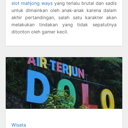
slot mahjong ways
yang terlalu brutal dan sadis
untuk dimainkan oleh anak-anak karena dalam
akhir pertandingan, salah satu karakter akan
melakukan tindakan yang tidak sepatutnya
ditonton oleh gamer kecil.
Wisata