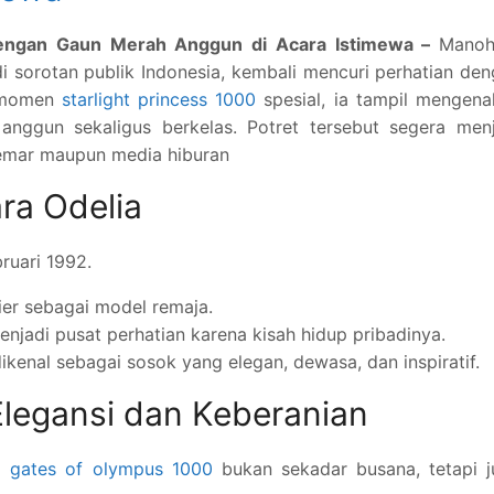
engan Gaun Merah Anggun di Acara Istimewa –
Manoh
i sorotan publik Indonesia, kembali mencuri perhatian de
h momen
starlight princess 1000
spesial, ia tampil mengen
ggun sekaligus berkelas. Potret tersebut segera menj
emar maupun media hiburan
ra Odelia
ruari 1992.
er sebagai model remaja.
adi pusat perhatian karena kisah hidup pribadinya.
ikenal sebagai sosok yang elegan, dewasa, dan inspiratif.
legansi dan Keberanian
ra
gates of olympus 1000
bukan sekadar busana, tetapi j