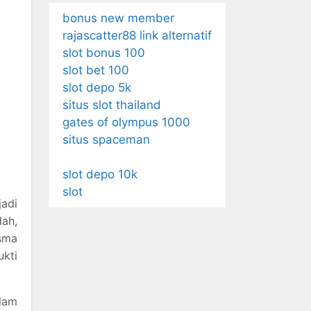
bonus new member
rajascatter88 link alternatif
slot bonus 100
slot bet 100
slot depo 5k
situs slot thailand
gates of olympus 1000
situs spaceman
slot depo 10k
slot
jadi
dah,
sma
kti
lam