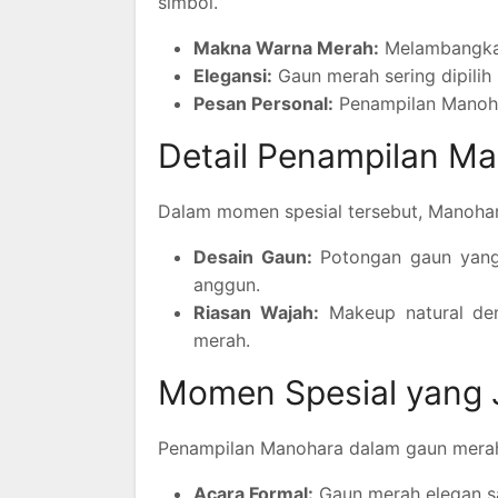
simbol.
Makna Warna Merah:
Melambangkan 
Elegansi:
Gaun merah sering dipili
Pesan Personal:
Penampilan Manoha
Detail Penampilan M
Dalam momen spesial tersebut, Manohar
Desain Gaun:
Potongan gaun yang 
anggun.
Riasan Wajah:
Makeup natural den
merah.
Momen Spesial yang 
Penampilan Manohara dalam gaun merah i
Acara Formal:
Gaun merah elegan sa