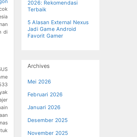
gon
2026: Rekomendasi
cok
Terbaik
esia
5 Alasan External Nexus
nan
Jadi Game Android
n di
Favorit Gamer
Archives
ASUS
ame
Mei 2026
533
yak
Februari 2026
jer
main
Januari 2026
aan
Desember 2025
nas
ntuk
November 2025