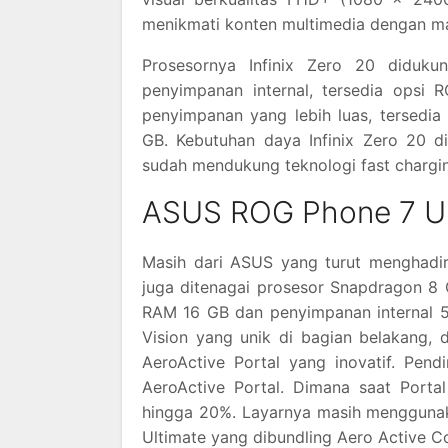
menikmati konten multimedia dengan m
Prosesornya Infinix Zero 20 didu
penyimpanan internal, tersedia ops
penyimpanan yang lebih luas, tersed
GB. Kebutuhan daya Infinix Zero 20 d
sudah mendukung teknologi fast chargi
ASUS ROG Phone 7 Ul
Masih dari ASUS yang turut menghad
juga ditenagai prosesor Snapdragon 8
RAM 16 GB dan penyimpanan internal 
Vision yang unik di bagian belakang,
AeroActive Portal yang inovatif. Pendi
AeroActive Portal. Dimana saat Portal
hingga 20%. Layarnya masih mengguna
Ultimate yang dibundling Aero Active Co