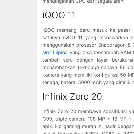
mendinginkan CPU dari segala arah.
iQOO 11
iQOO memang baru masuk ke pasar In
satunya iQOO 11 yang menawarkan spe
menggunakan prosesor Snapdragon 8 
slot filipina
yang bisa menambah RAM hi
tambah seru dengan layar berukura
menambahkan teknologi cahaya E6 dan 
kamera yang memiliki konfigurasi 50 M
tenaga, baterai 5000 mAh yang dimilik
Infinix Zero 20
Infinix Zero 20 membawa spesifikasi y
G99, triple camera 108 MP + 13 MP +
apik. Hp gaming murah ini hadir deng
visual berkualitas FHD+ (1080 x 240