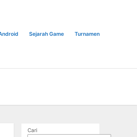
Android
Sejarah Game
Turnamen
Cari