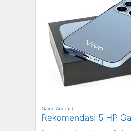
Game Android
Rekomendasi 5 HP Ga