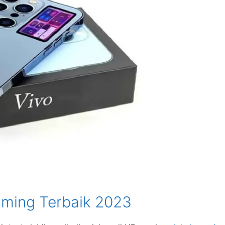
ming Terbaik 2023