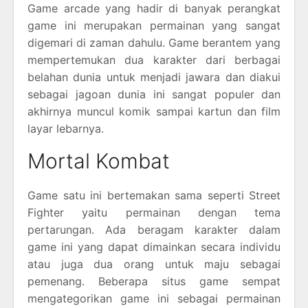
Game arcade yang hadir di banyak perangkat
game ini merupakan permainan yang sangat
digemari di zaman dahulu. Game berantem yang
mempertemukan dua karakter dari berbagai
belahan dunia untuk menjadi jawara dan diakui
sebagai jagoan dunia ini sangat populer dan
akhirnya muncul komik sampai kartun dan film
layar lebarnya.
Mortal Kombat
Game satu ini bertemakan sama seperti Street
Fighter yaitu permainan dengan tema
pertarungan. Ada beragam karakter dalam
game ini yang dapat dimainkan secara individu
atau juga dua orang untuk maju sebagai
pemenang. Beberapa situs game sempat
mengategorikan game ini sebagai permainan