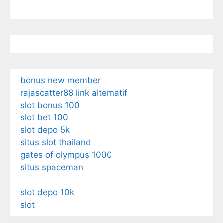
bonus new member
rajascatter88 link alternatif
slot bonus 100
slot bet 100
slot depo 5k
situs slot thailand
gates of olympus 1000
situs spaceman
slot depo 10k
slot