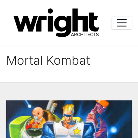
Skip
to
content
Mortal Kombat