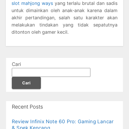
slot mahjong ways
yang terlalu brutal dan sadis
untuk dimainkan oleh anak-anak karena dalam
akhir pertandingan, salah satu karakter akan
melakukan tindakan yang tidak sepatutnya
ditonton oleh gamer kecil.
Cari
Cari
Recent Posts
Review Infinix Note 60 Pro: Gaming Lancar
& Spek Kencang