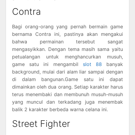
Contra
Bagi orang-orang yang pernah bermain game
bernama Contra ini, pastinya akan mengakui
bahwa permainan tersebut sangat
mengasyikkan. Dengan tema masih sama yaitu
petualangan untuk menghancurkan musuh,
game satu ini mengambil
slot 88
banyak
background, mulai dari alam liar sampai dengan
di dalam bangunan.Game satu ini dapat
dimainkan oleh dua orang. Setiap karakter harus
terus menembaki dan membunuh musuh-musuh
yang muncul dan terkadang juga menembak
balik 2 karakter berbeda warna celana ini.
Street Fighter