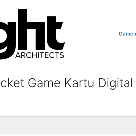
Game 
et Game Kartu Digital 