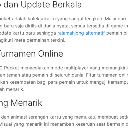
p dan Update Berkala
et adalah koleksi kartu yang sangat lengkap. Mulai dari
 baru saja dirilis di dunia nyata, semua tersedia di game in
pdate kartu baru sehingga
rajamahjong alternatif
pemain bi
gikuti meta permainan terkini.
 Turnamen Online
CG Pocket menyediakan mode multiplayer yang memungkin
n teman atau pemain di seluruh dunia. Fitur turnamen onli
rikan kesempatan bagi para pemain untuk menguji kemamp
ah menarik.
ang Menarik
s dan animasi serangan kartu yang memukau, membuat seti
 Visual yang menarik ini menambah keseruan saat bermain 