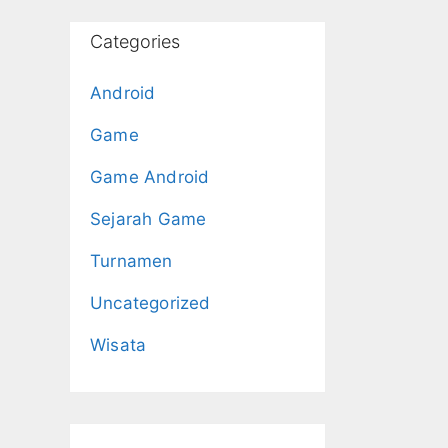
Categories
Android
Game
Game Android
Sejarah Game
Turnamen
Uncategorized
Wisata