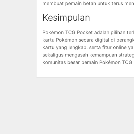
membuat pemain betah untuk terus menc
Kesimpulan
Pokémon TCG Pocket adalah pilihan terb
kartu Pokémon secara digital di perang
kartu yang lengkap, serta fitur online 
sekaligus mengasah kemampuan strateg
komunitas besar pemain Pokémon TCG d