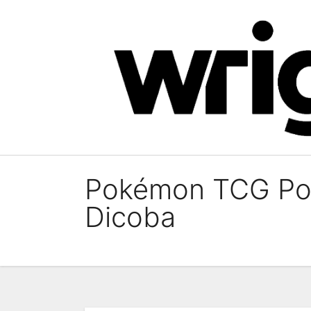
Skip
to
content
Pokémon TCG Pock
Dicoba