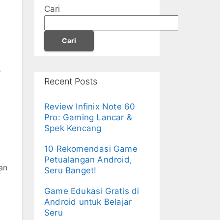
Cari
Cari
e
Recent Posts
Review Infinix Note 60
Pro: Gaming Lancar &
Spek Kencang
10 Rekomendasi Game
Petualangan Android,
an
Seru Banget!
Game Edukasi Gratis di
Android untuk Belajar
Seru