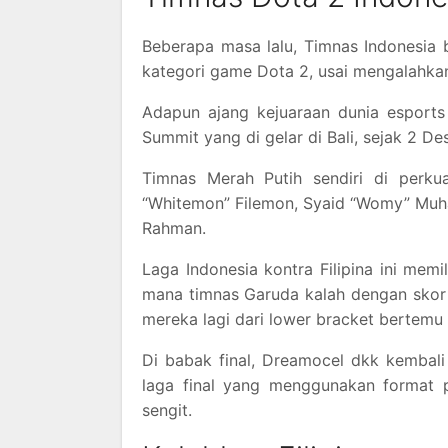
Beberapa masa lalu, Timnas Indonesia b
kategori game Dota 2, usai mengalahkan 
Adapun ajang kejuaraan dunia esports
Summit yang di gelar di Bali, sejak 2 
Timnas Merah Putih sendiri di perk
“Whitemon” Filemon, Syaid “Womy” Muha
Rahman.
Laga Indonesia kontra Filipina ini mem
mana timnas Garuda kalah dengan skor 
mereka lagi dari lower bracket bertemu
Di babak final, Dreamocel dkk kembali
laga final yang menggunakan format p
sengit.