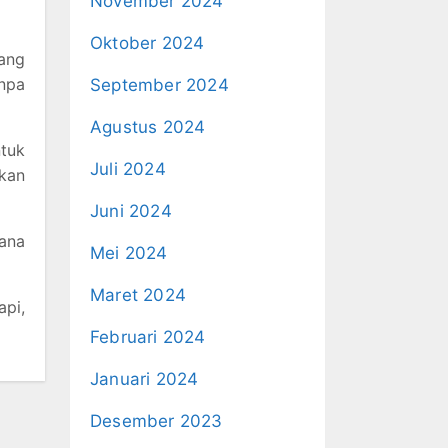
November 2024
Oktober 2024
ang
anpa
September 2024
Agustus 2024
tuk
Juli 2024
kan
Juni 2024
mana
Mei 2024
Maret 2024
api,
Februari 2024
Januari 2024
Desember 2023