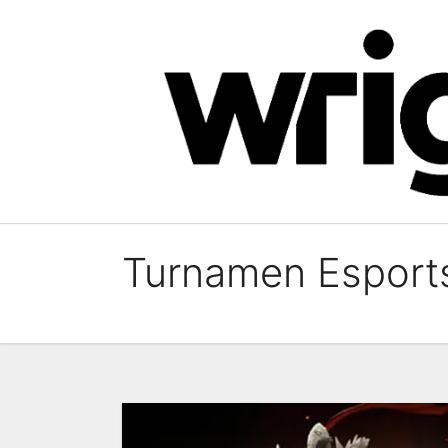
Skip
to
content
Turnamen Esport