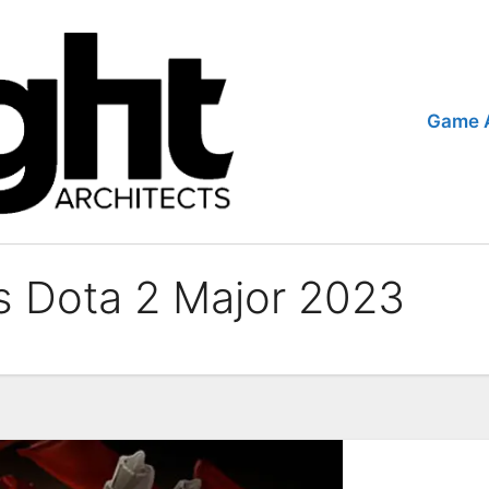
Game 
s Dota 2 Major 2023