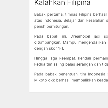
Kalahkan Filipina
Babak pertama, timnas Filipina berhas
atas Indonesia. Belajar dari kesalahan
penuh perhitungan.
Pada babak ini, Dreamocel jadi s
ditumbangkan. Mampu mengendalikan 
dengan skor 1-1.
Hingga laga keempat, kendali permaina
kedua tim saling balas serangan dan tid
Pada babak penentuan, tim Indonesia s
Mikoto dkk berhasil membalikkan keadaa