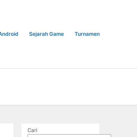
Android
Sejarah Game
Turnamen
Cari