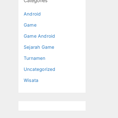
Categories
Android
Game
Game Android
Sejarah Game
Turnamen
Uncategorized
Wisata