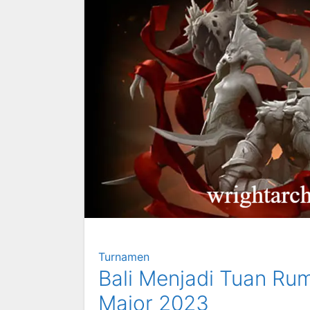
Turnamen
Bali Menjadi Tuan Ru
Major 2023