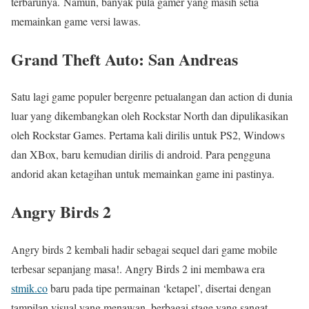
terbarunya. Namun, banyak pula gamer yang masih setia
memainkan game versi lawas.
Grand Theft Auto: San Andreas
Satu lagi game populer bergenre petualangan dan action di dunia
luar yang dikembangkan oleh Rockstar North dan dipulikasikan
oleh Rockstar Games. Pertama kali dirilis untuk PS2, Windows
dan XBox, baru kemudian dirilis di android. Para pengguna
andorid akan ketagihan untuk memainkan game ini pastinya.
Angry Birds 2
Angry birds 2 kembali hadir sebagai sequel dari game mobile
terbesar sepanjang masa!. Angry Birds 2 ini membawa era
stmik.co
baru pada tipe permainan ‘ketapel’, disertai dengan
tampilan visual yang menawan, berbagai stage yang sangat