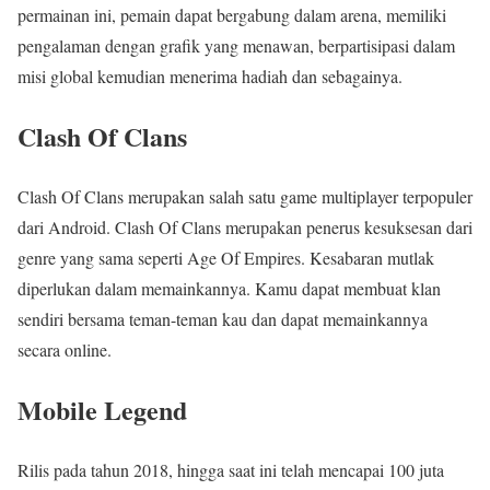
permainan ini, pemain dapat bergabung dalam arena, memiliki
pengalaman dengan grafik yang menawan, berpartisipasi dalam
misi global kemudian menerima hadiah dan sebagainya.
Clash Of Clans
Clash Of Clans merupakan salah satu game multiplayer terpopuler
dari Android. Clash Of Clans merupakan penerus kesuksesan dari
genre yang sama seperti Age Of Empires. Kesabaran mutlak
diperlukan dalam memainkannya. Kamu dapat membuat klan
sendiri bersama teman-teman kau dan dapat memainkannya
secara online.
Mobile Legend
Rilis pada tahun 2018, hingga saat ini telah mencapai 100 juta