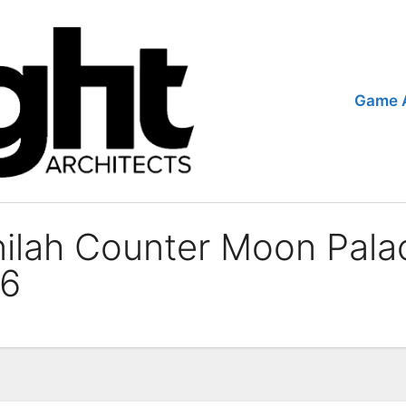
Game 
Inilah Counter Moon Pala
26