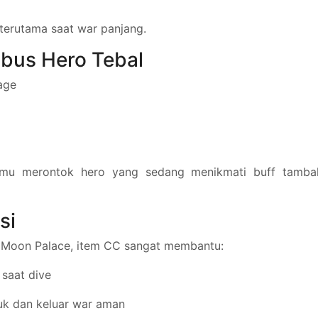
terutama saat war panjang.
mbus Hero Tebal
age
amu merontok hero yang sedang menikmati buff tamba
si
a Moon Palace, item CC sangat membantu:
 saat dive
k dan keluar war aman