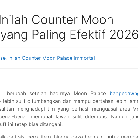
 Inilah Counter Moon
yang Paling Efektif 202
se! Inilah Counter Moon Palace Immortal
li berubah setelah hadirnya Moon Palace
bappedawng
 lebih sulit ditumbangkan dan mampu bertahan lebih lam
sulitan menghadapi tim yang berhasil menguasai area M
 benar-benar membuat lawan sulit ditembus. Namun jan
f ini tetap bisa ditangani.
aik dari sisi hero, item, hingga gaya bermain, untuk memb