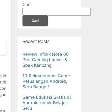
Cari
Cari
6
Recent Posts
Review Infinix Note 60
Pro: Gaming Lancar &
Spek Kencang
.id
10 Rekomendasi Game
Petualangan Android,
a di
Seru Banget!
oon
gan
Game Edukasi Gratis di
Android untuk Belajar
Seru
antu