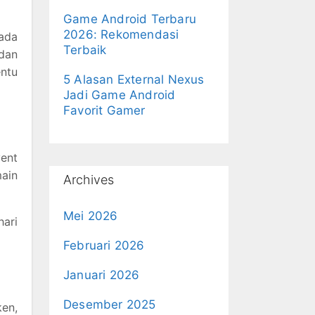
Game Android Terbaru
2026: Rekomendasi
ada
Terbaik
 dan
entu
5 Alasan External Nexus
Jadi Game Android
Favorit Gamer
vent
main
Archives
Mei 2026
hari
Februari 2026
Januari 2026
Desember 2025
en,