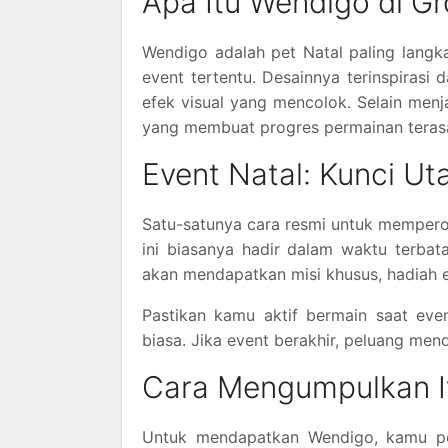
Apa Itu Wendigo di G
Wendigo adalah pet Natal paling lang
event tertentu. Desainnya terinspirasi
efek visual yang mencolok. Selain menj
yang membuat progres permainan teras
Event Natal: Kunci 
Satu-satunya cara resmi untuk mempero
ini biasanya hadir dalam waktu terbat
akan mendapatkan misi khusus, hadiah 
Pastikan kamu aktif bermain saat even
biasa. Jika event berakhir, peluang men
Cara Mengumpulkan I
Untuk mendapatkan Wendigo, kamu pe