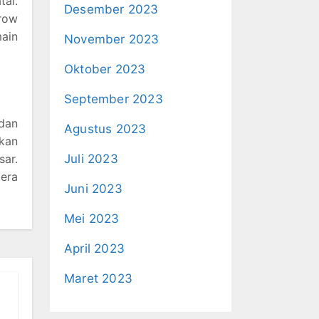
tal.
Desember 2023
Grow
ain
November 2023
Oktober 2023
September 2023
dan
Agustus 2023
tkan
sar.
Juli 2023
gera
Juni 2023
Mei 2023
April 2023
Maret 2023