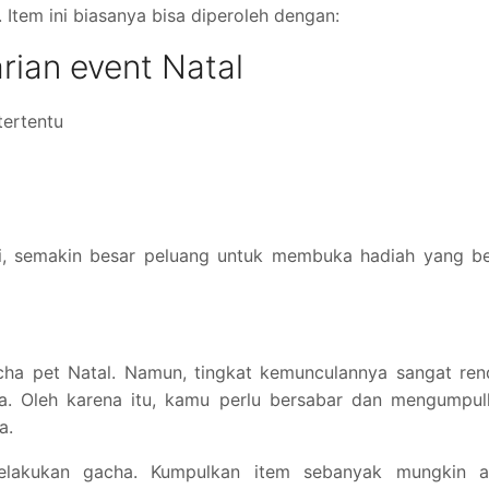
 Item ini biasanya bisa diperoleh dengan:
rian event Natal
ertentu
i, semakin besar peluang untuk membuka hadiah yang ber
ha pet Natal. Namun, tingkat kemunculannya sangat ren
ka. Oleh karena itu, kamu perlu bersabar dan mengumpul
a.
melakukan gacha. Kumpulkan item sebanyak mungkin a