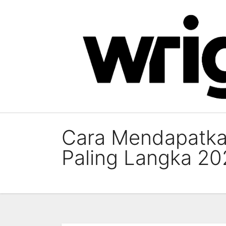
Skip
to
content
Cara Mendapatka
Paling Langka 20