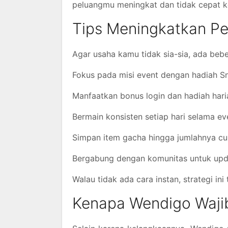
peluangmu meningkat dan tidak cepat k
Tips Meningkatkan P
Agar usaha kamu tidak sia-sia, ada bebe
Fokus pada misi event dengan hadiah S
Manfaatkan bonus login dan hadiah hari
Bermain konsisten setiap hari selama ev
Simpan item gacha hingga jumlahnya c
Bergabung dengan komunitas untuk upda
Walau tidak ada cara instan, strategi i
Kenapa Wendigo Wajib