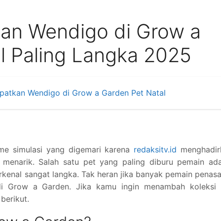
an Wendigo di Grow a
l Paling Langka 2025
atkan Wendigo di Grow a Garden Pet Natal
me simulasi yang digemari karena
redaksitv.id
menghadir
menarik. Salah satu pet yang paling diburu pemain ada
erkenal sangat langka. Tak heran jika banyak pemain penas
i Grow a Garden. Jika kamu ingin menambah koleksi 
berikut.