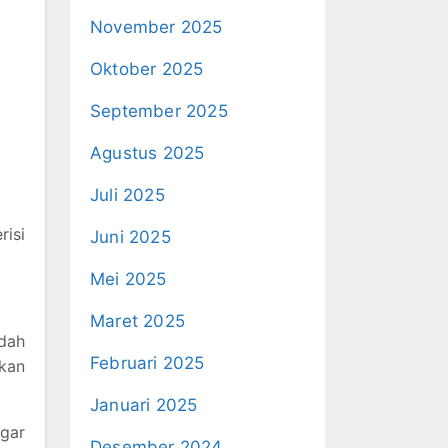
November 2025
Oktober 2025
September 2025
Agustus 2025
Juli 2025
isi
Juni 2025
Mei 2025
Maret 2025
dah
Februari 2025
kan
Januari 2025
gar
Desember 2024