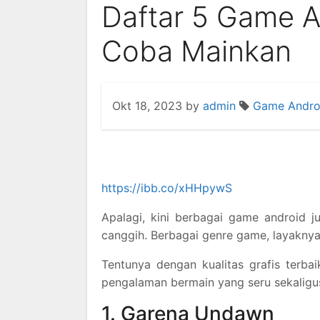
Daftar 5 Game A
Coba Mainkan
Okt 18, 2023
by
admin
Game Andro
https://ibb.co/xHHpywS
Apalagi, kini berbagai game android 
canggih. Berbagai genre game, layaknya
Tentunya dengan kualitas grafis terb
pengalaman bermain yang seru sekalig
1. Garena Undawn