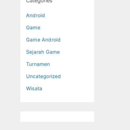
Categories
Android
Game
Game Android
Sejarah Game
Turnamen
Uncategorized
Wisata