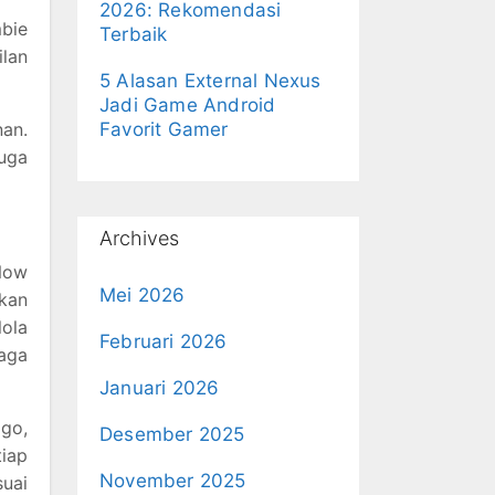
2026: Rekomendasi
bie
Terbaik
lan
5 Alasan External Nexus
Jadi Game Android
nan.
Favorit Gamer
juga
Archives
 Now
Mei 2026
gkan
ola
Februari 2026
aga
Januari 2026
ogo,
Desember 2025
iap
November 2025
uai