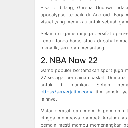
Bisa di bilang, Garena Undawn ada
apocalypse terbaik di Android. Baga
visual yang memukau untuk sebuah game
Selain itu, game ini juga bersifat open
Tentu, tanpa harus stuck di satu tempa
menarik, seru dan menantang.
2. NBA Now 22
Game populer bertemakan sport juga m
22 sebagai permainan basket. Di mana,
untuk di mainkan. Setiap pe
https://serverjatim.com/
tim sendiri y
lainnya.
Mulai berasal dari memilih pemimpin 
hingga membawa dampak kostum atau 
pemain mesti mampu memenangkan bany