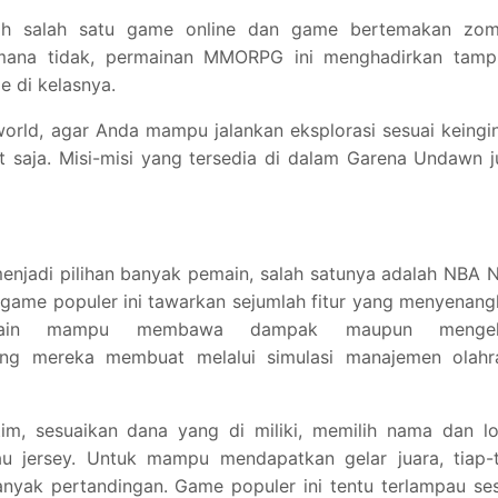
lah salah satu game online dan game bertemakan zom
imana tidak, permainan MMORPG ini menghadirkan tampi
 di kelasnya.
-world, agar Anda mampu jalankan eksplorasi sesuai keingi
t saja. Misi-misi yang tersedia di dalam Garena Undawn 
enjadi pilihan banyak pemain, salah satunya adalah NBA
 game populer ini tawarkan sejumlah fitur yang menyenan
main mampu membawa dampak maupun mengel
ang mereka membuat melalui simulasi manajemen olahr
tim, sesuaikan dana yang di miliki, memilih nama dan l
jersey. Untuk mampu mendapatkan gelar juara, tiap-t
ak pertandingan. Game populer ini tentu terlampau ses