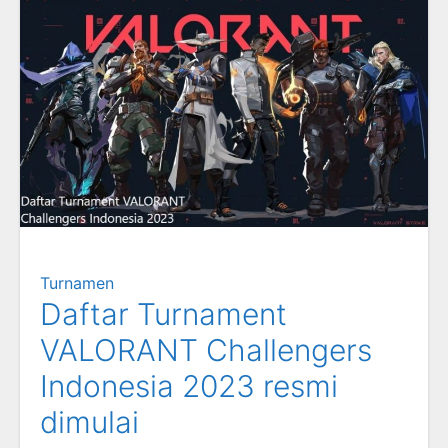
Turnamen
Daftar Turnament
VALORANT Challengers
Indonesia 2023 resmi
dimulai