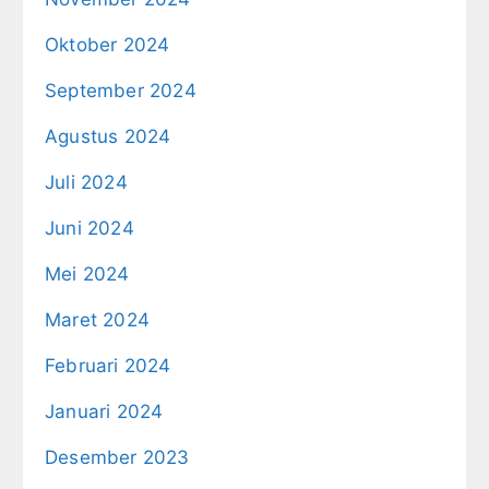
Oktober 2024
September 2024
Agustus 2024
Juli 2024
Juni 2024
Mei 2024
Maret 2024
Februari 2024
Januari 2024
Desember 2023