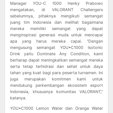
Manager YOU-C 1000 Henky Prabowo
mengatakan, di VALORANT Challengers
sebelumnya, pihaknya mengikuti semangat
juang tim Indonesia dan melihat bagaimana
mereka memiliki semangat yang dapat
menginspirasi generasi muda untuk mencapai
apa yang harus mereka capai. “Dengan
mengusung semangat YOU•C1000 Isotonic
Drink yaitu Dominate Any Condition, kami
berharap dapat meningkatkan semangat mereka
serta tetap terhidrasi dan sehat untuk daya
tahan yang kuat bagi para peserta turnamen. Ini
juga merupakan komitmen kami untuk
mendukung perkembangan ekosistem esport
Indonesia, khususnya komunitas VALORANT,”
katanya.
YOU•C1000 Lemon Water dan Orange Water