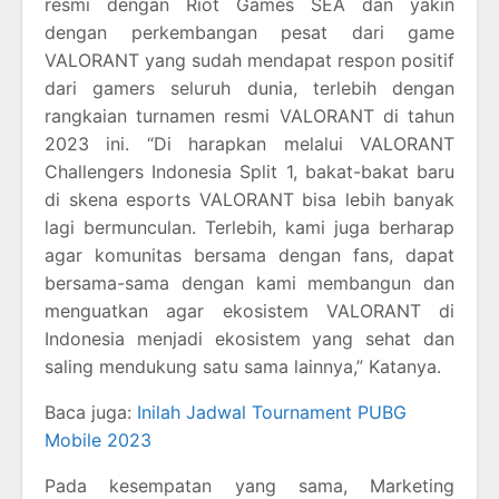
resmi dengan Riot Games SEA dan yakin
dengan perkembangan pesat dari game
VALORANT yang sudah mendapat respon positif
dari gamers seluruh dunia, terlebih dengan
rangkaian turnamen resmi VALORANT di tahun
2023 ini. “Di harapkan melalui VALORANT
Challengers Indonesia Split 1, bakat-bakat baru
di skena esports VALORANT bisa lebih banyak
lagi bermunculan. Terlebih, kami juga berharap
agar komunitas bersama dengan fans, dapat
bersama-sama dengan kami membangun dan
menguatkan agar ekosistem VALORANT di
Indonesia menjadi ekosistem yang sehat dan
saling mendukung satu sama lainnya,” Katanya.
Baca juga:
Inilah Jadwal Tournament PUBG
Mobile 2023
Pada kesempatan yang sama, Marketing