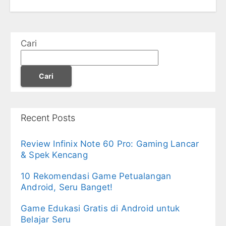
Cari
Cari
Recent Posts
Review Infinix Note 60 Pro: Gaming Lancar
& Spek Kencang
10 Rekomendasi Game Petualangan
Android, Seru Banget!
Game Edukasi Gratis di Android untuk
Belajar Seru